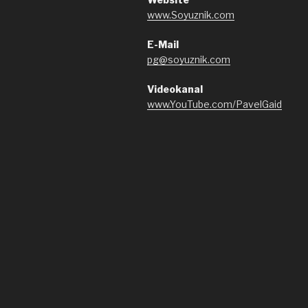
www.Soyuznik.com
E-Mail
pg@soyuznik.com
Videokanal
www.YouTube.com/PavelGaid