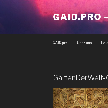
Zum
Inhalt
GAID.PRO 
springen
GAID.pro
Über uns
Lei
GärtenDerWelt-