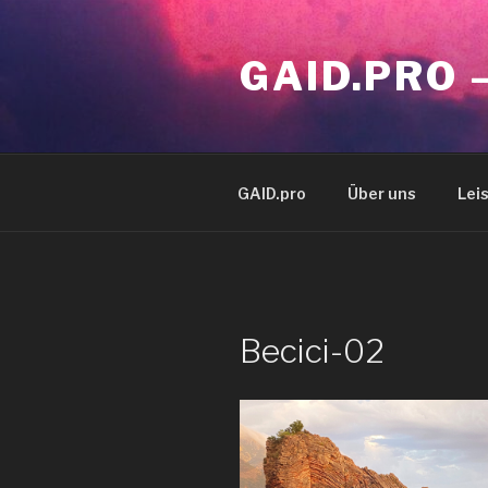
Zum
Inhalt
GAID.PRO 
springen
GAID.pro
Über uns
Lei
Becici-02