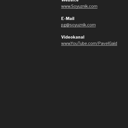
www.Soyuznik.com
E-Mail
pg@soyuznik.com
Videokanal
www.YouTube.com/PavelGaid